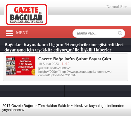
Normal Site
MENÜ
Bağcılar Kaymakamı Uçgun: ‘Hemşehrilerime gösterdikleri
dayanışma için teşekkür ediyorum’ ile İlişkili Haberler
Gazete Bağcılar’ın Şubat Sayısı Çıktı
19 Şubat 2023 -
11:12
[pdfekle width="600px"
height="900px"]http://www.gazetebagcilar.com.tr/wp-
content/uploads/2023/02/G ...
2017 Gazete Bağcılar Tüm Hakları Saklıdır ~ İzinsiz ve kaynak gösterilmeden
yayınlanamaz.