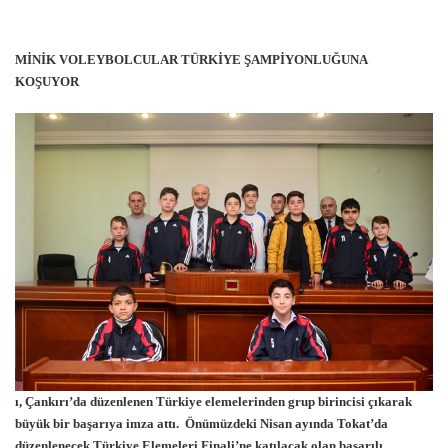
MİNİK VOLEYBOLCULAR TÜRKİYE ŞAMPİYONLUĞUNA
KOŞUYOR
ı, Çankırı’da düzenlenen Türkiye elemelerinden grup birincisi çıkarak
büyük bir başarıya imza attı. Önümüzdeki Nisan ayında Tokat’da
düzenlenecek Türkiye Elemeleri Finali’ne katılacak olan başarılı