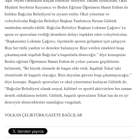
Aşık Veysel Ortaokulu Küçük Erkekler Voleybol Takımı oyuncuları, Okul
Müdürü Seyfettin Kuyumcu ve Beden Eğitimi Öğretmeni Hamit Erdem ile
birlikte Bağcılar Belediyesi’ni ziyaret ettiler. Okul yönetimi ve
voleybolcular Bağcılar Belediye Başkan Yardımcısı Kenan Gültürk
tarafından misafir edildi. Bağcılar Belediye Başkanı Lokman Çağırıcı’ya
spora ve sporculara verdiği destekten dolayı teşekkür eden voleybolcular,
“Başkanımız Lokman Çağırıcı, ilçemizde sporun gelişmesi için çalışıyor.
Bize her türlü yardım ve destekte bulunuyor. Bize verilen emekleri boşa
çıkarmayarak inşallah Bağcılar’a başarılarla döneceğiz.” diye konuştular.
Beden eğitimi Öğretmeni Hamit Erdem de yolun yarısını geçtiklerini
belirterek, “İki büyük elemede de başarı elde ettik. İnşallah Tokat’taki
elemelerde de başarılı olacağız. Bize duyulan güveni boşa çıkarmayacağız.”
diye konuştu. Başarılı sporcuları ve okul yönetimini kutlayan Gültürk de,
“Bağcılar Belediyesi olarak sosyal, kültürel ve sportif aktivitelere her zaman
destek olduklarını belirtti. Gültürk, başarılı sporcuların Tokat’tan da en iyi
dereceyle döneceklerine inandığını vurguladı.
VOLKAN ÇELİKTÜRK/GAZETE BAĞCILAR