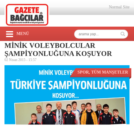
Normal Site
MENÜ
MİNİK VOLEYBOLCULAR
ŞAMPİYONLUĞUNA KOŞUYOR
02 Nisan 2015 -
15:57
SPOR
,
TÜM MANŞETLER