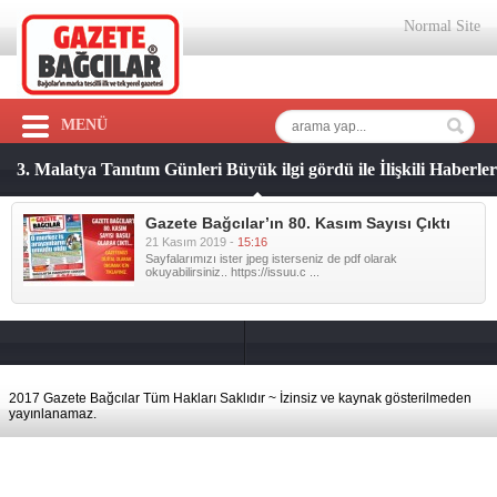
Normal Site
MENÜ
3. Malatya Tanıtım Günleri Büyük ilgi gördü ile İlişkili Haberler
Gazete Bağcılar’ın 80. Kasım Sayısı Çıktı
21 Kasım 2019 -
15:16
Sayfalarımızı ister jpeg isterseniz de pdf olarak
okuyabilirsiniz.. https://issuu.c ...
2017 Gazete Bağcılar Tüm Hakları Saklıdır ~ İzinsiz ve kaynak gösterilmeden
yayınlanamaz.