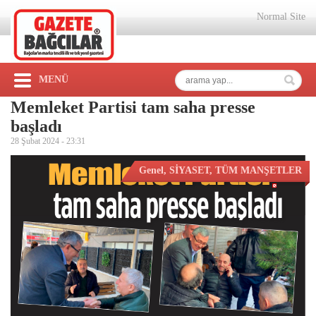
Normal Site
MENÜ
Memleket Partisi tam saha presse
başladı
28 Şubat 2024 -
23:31
Genel
,
SİYASET
,
TÜM MANŞETLER