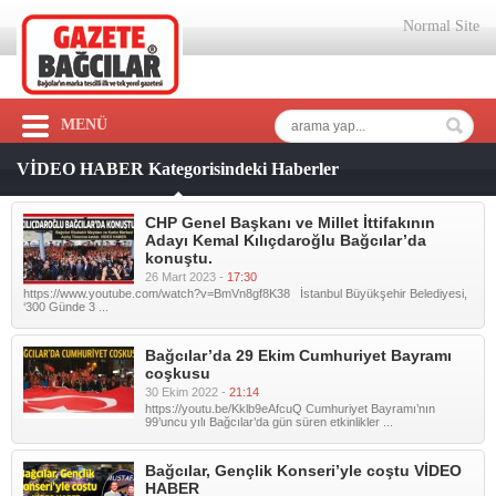
Normal Site
MENÜ
VİDEO HABER Kategorisindeki Haberler
CHP Genel Başkanı ve Millet İttifakının
Adayı Kemal Kılıçdaroğlu Bağcılar’da
konuştu.
26 Mart 2023 -
17:30
https://www.youtube.com/watch?v=BmVn8gf8K38 İstanbul Büyükşehir Belediyesi,
‘300 Günde 3 ...
Bağcılar’da 29 Ekim Cumhuriyet Bayramı
coşkusu
30 Ekim 2022 -
21:14
https://youtu.be/Kklb9eAfcuQ Cumhuriyet Bayramı’nın
99’uncu yılı Bağcılar’da gün süren etkinlikler ...
Bağcılar, Gençlik Konseri’yle coştu VİDEO
HABER