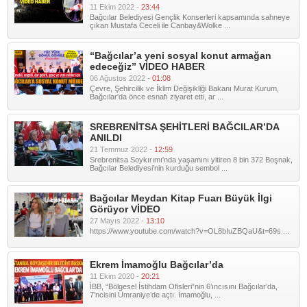
11 Ekim 2022 -
23:44
Bağcılar Belediyesi Gençlik Konserleri kapsamında sahneye
çıkan Mustafa Ceceli ile Canbay&Wolke ...
“Bağcılar’a yeni sosyal konut armağan
edeceğiz” VİDEO HABER
06 Ağustos 2022 -
01:08
Çevre, Şehircilik ve İklim Değişikliği Bakanı Murat Kurum,
Bağcılar'da önce esnafı ziyaret etti, ar ...
SREBRENİTSA ŞEHİTLERİ BAĞCILAR’DA
ANILDI
21 Temmuz 2022 -
12:59
Srebrenitsa Soykırımı'nda yaşamını yitiren 8 bin 372 Boşnak,
Bağcılar Belediyesi’nin kurduğu sembol ...
Bağcılar Meydan Kitap Fuarı Büyük İlgi
Görüyor VİDEO
27 Mayıs 2022 -
13:10
https://www.youtube.com/watch?v=OL8bIuZBQaU&t=69s ...
Ekrem İmamoğlu Bağcılar’da
11 Ekim 2020 -
20:21
İBB, “Bölgesel İstihdam Ofisleri”nin 6’ıncısını Bağcılar’da,
7’ncisini Ümraniye’de açtı. İmamoğlu, ...