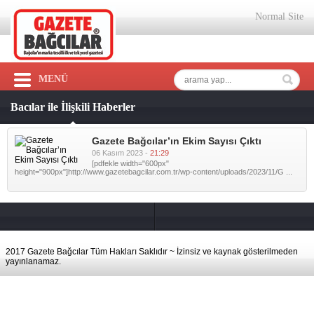
Normal Site
MENÜ
Bacılar ile İlişkili Haberler
Gazete Bağcılar’ın Ekim Sayısı Çıktı
06 Kasım 2023 -
21:29
[pdfekle width="600px"
height="900px"]http://www.gazetebagcilar.com.tr/wp-content/uploads/2023/11/G ...
2017 Gazete Bağcılar Tüm Hakları Saklıdır ~ İzinsiz ve kaynak gösterilmeden
yayınlanamaz.