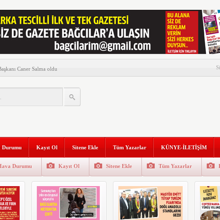
presse başladı
S
 Başkanı Caner Salma oldu
atandaşlarla buluştu
ısı Çıktı
ük yürüyüş!
n Millet Vekil Buluşması…
 Durumu
Kayıt Ol
Sitene Ekle
Tüm Yazarlar
KÜNYE-İLETİŞİM
anı Tüysüz, Filistin için
etti
Hava Durumu
Kayıt Ol
Sitene Ekle
Tüm Yazarlar
u sene Cumhuriyetin 100’üncü
yısı Çıktı