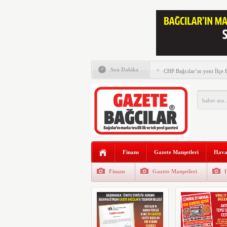
Memleket Partisi tam saha 
Son Dakika
CHP Bağcılar’ın yeni İlçe
Murat Kurum Bağcılar’da v
Gazete Bağcılar’ın 111. Say
Gazze ve şehitler için büy
Saadet Partisi Bağcılar’da
Finans
Gazete Manşetleri
Hava
AK Parti Bağcılar İlçe Başk
düzenlenen kermesi ziyaret 
Finans
Gazete Manşetleri
Bağcılar’da Dede Pilavı b
yılı için pişirildi
Gazete Bağcılar’ın Ekim Sa