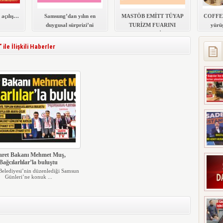
 açılış…
Samsung’dan yılın en
MASTÖB EMİTT TÜYAP
COFFEE
duygusal sürprizi’ni
TURİZM FUARINI
yürüş
Bağcılar’da çekti.
GEZDİ
le İlişkili Haberler
aret Bakanı Mehmet Muş,
Bağcılarlılar’la buluştu
Belediyesi’nin düzenlediği Samsun
Günleri’ne konuk ...