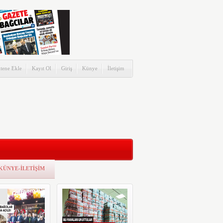
itene Ekle
Kayıt Ol
Giriş
Künye
İletişim
KÜNYE-İLETİŞİM