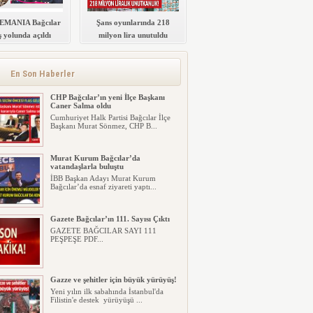
MANIA Bağcılar
Şans oyunlarında 218
 yolunda açıldı
milyon lira unutuldu
Memleket Partisi tam saha presse
başladı
Memleket Partisi Bağcılar Belediye
Başkan Adayı Bülent Uygur saha...
En Son Haberler
CHP Bağcılar’ın yeni İlçe Başkanı
Caner Salma oldu
Cumhuriyet Halk Partisi Bağcılar İlçe
Başkanı Murat Sönmez, CHP B...
Murat Kurum Bağcılar’da
vatandaşlarla buluştu
İBB Başkan Adayı Murat Kurum
Bağcılar’da esnaf ziyareti yaptı...
Gazete Bağcılar’ın 111. Sayısı Çıktı
GAZETE BAĞCILAR SAYI 111
PEŞPEŞE PDF...
Gazze ve şehitler için büyük yürüyüş!
Yeni yılın ilk sabahında İstanbul'da
Filistin'e destek yürüyüşü ...