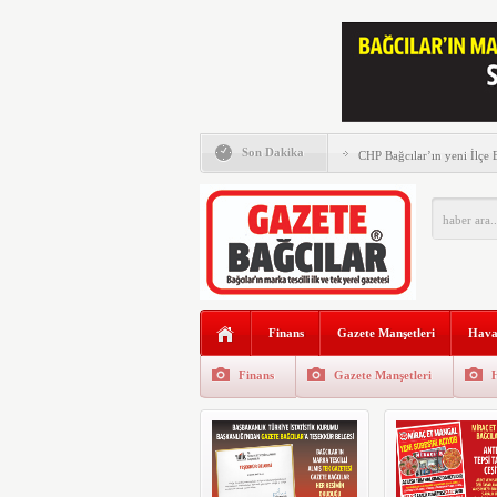
Memleket Partisi tam saha 
Son Dakika
CHP Bağcılar’ın yeni İlçe
Murat Kurum Bağcılar’da v
Gazete Bağcılar’ın 111. Say
Gazze ve şehitler için büy
Saadet Partisi Bağcılar’da
Finans
Gazete Manşetleri
Hava
AK Parti Bağcılar İlçe Başk
düzenlenen kermesi ziyaret 
Finans
Gazete Manşetleri
Bağcılar’da Dede Pilavı b
yılı için pişirildi
Gazete Bağcılar’ın Ekim Sa