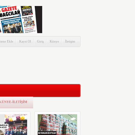
itene Ekle
Kayıt Ol
Giriş
Künye
İletişim
KÜNYE-İLETİŞİM