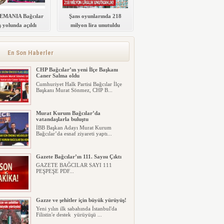
MANIA Bağcılar
Şans oyunlarında 218
 yolunda açıldı
milyon lira unutuldu
Memleket Partisi tam saha presse
başladı
Memleket Partisi Bağcılar Belediye
Başkan Adayı Bülent Uygur saha...
En Son Haberler
CHP Bağcılar’ın yeni İlçe Başkanı
Caner Salma oldu
Cumhuriyet Halk Partisi Bağcılar İlçe
Başkanı Murat Sönmez, CHP B...
Murat Kurum Bağcılar’da
vatandaşlarla buluştu
İBB Başkan Adayı Murat Kurum
Bağcılar’da esnaf ziyareti yaptı...
Gazete Bağcılar’ın 111. Sayısı Çıktı
GAZETE BAĞCILAR SAYI 111
PEŞPEŞE PDF...
Gazze ve şehitler için büyük yürüyüş!
Yeni yılın ilk sabahında İstanbul'da
Filistin'e destek yürüyüşü ...