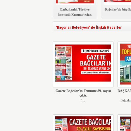
Başbakanlık Türkiye
Bağcılar’da büyük
İstatistik Kurumu’ndan
Gazete Bağcılar’a
teşekkür belgesi
"Bağcılar Belediyesi" ile İlişkili Haberler
Gazete Bağcılar’ın Temmuz 89. sayısı
BAŞKAN
çıktı.
'ı...
Bağcıla