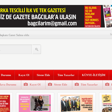
presse başladı
S
 Başkanı Caner Salma oldu
atandaşlarla buluştu
ısı Çıktı
ük yürüyüş!
n Millet Vekil Buluşması…
 Durumu
Kayıt Ol
Sitene Ekle
Tüm Yazarlar
KÜNYE-İLETİŞİM
anı Tüysüz, Filistin için
etti
Hava Durumu
Kayıt Ol
Sitene Ekle
Tüm Yazarlar
u sene Cumhuriyetin 100’üncü
yısı Çıktı