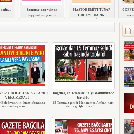
 açılış…
Samsung’dan yılın en
MASTÖB EMİTT TÜYAP
COFFEE
duygusal sürprizi’ni
TURİZM FUARINI
yürüş
Bağcılar’da çekti.
GEZDİ
 ÇAĞIRICI’DAN ANLAMLI
Bağcılar, 15 Temmuz’un yıl dönümünde
VEFA MESAJI
bir oldu
r Belediyesi yeni hizmet binasına
15 Temmuz şehidi Muhammed Ambar, hain
taşınma heyecanını ...
darbe girişiminin dörd...