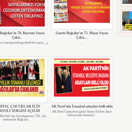
Bağcılar’ın 78. Bayram Sayısı
Gazete Bağcılar’ın 75. Mayıs Sayısı
Çıktı..
Çıktı…
suu.com/gazetebagcilar6/docs/pes__pe...
...
HTAÇ ÇOCUKLAR İÇİN
AK Parti’nin İstanbul adayları belli oldu
ANLI SERGİSİ AÇILDI
AK Parti Cumartesi günü Sinan Erdem Spor
Salonu'nda İstanbul...
Devleti’nin kuruluşunun 720. yılı
nedeniyle Bağcılar...