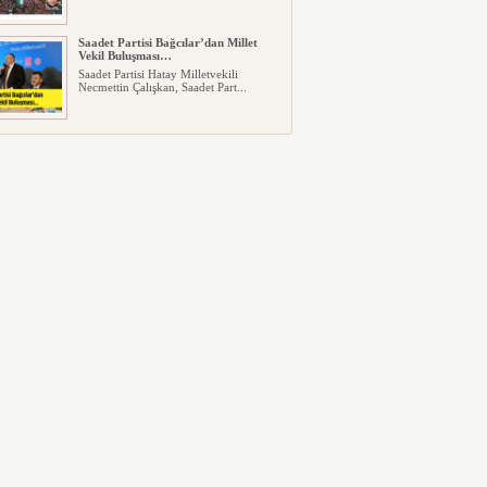
Saadet Partisi Bağcılar’dan Millet
Vekil Buluşması…
Saadet Partisi Hatay Milletvekili
Necmettin Çalışkan, Saadet Part...
AK Parti Bağcılar İlçe Başkanı
Tüysüz, Filistin için düzenlenen
kermesi ziyaret etti
Filistin’in özgürlüğüne kavuşması,
yaralıların sarılması ve gıda ...
Bağcılar’da Dede Pilavı bu sene
Cumhuriyetin 100’üncü yılı için
pişirildi
Selanik göçmenleri tarafından 1923
yılından beri sürdürülen Dede ...
Bağcılar Belediye Başkanı Abdullah
Özdemir'den Akşener'e yanıt: İ...
Gazete Bağcılar’ın Ekim Sayısı Çıktı
http://www.gazetebagcilar.com.tr/wp-
content/uploads/2023/11/GAZET...