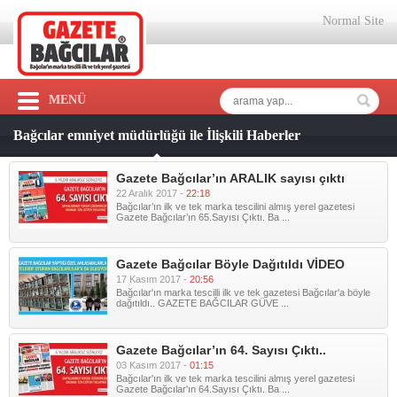
Normal Site
MENÜ
Bağcılar emniyet müdürlüğü ile İlişkili Haberler
Gazete Bağcılar’ın ARALIK sayısı çıktı
22 Aralık 2017 -
22:18
Bağcılar’ın ilk ve tek marka tescilini almış yerel gazetesi
Gazete Bağcılar’ın 65.Sayısı Çıktı. Ba ...
Gazete Bağcılar Böyle Dağıtıldı VİDEO
17 Kasım 2017 -
20:56
Bağcılar'ın marka tescilli ilk ve tek gazetesi Bağcılar'a böyle
dağıtıldı.. GAZETE BAĞCILAR GÜVE ...
Gazete Bağcılar’ın 64. Sayısı Çıktı..
03 Kasım 2017 -
01:15
Bağcılar'ın ilk ve tek marka tescilini almış yerel gazetesi
Gazete Bağcılar'ın 64.Sayısı Çıktı. Ba ...