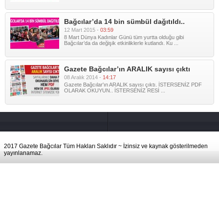
Bağcılar’da 14 bin sümbül dağıtıldı..
12 Mart 2015 -
03:59
8 Mart Dünya Kadınlar Günü tüm yurtta olduğu gibi
Bağcılar’da da değişik etkinliklerle kutlandı. Ku ...
Gazete Bağcılar’ın ARALIK sayısı çıktı
08 Aralık 2014 -
14:17
Gazete Bağcılar'ın ARALIK sayısı çıktı. İSTERSENİZ PDF
OLARAK OKUYUN.. İSTERSENİZ RESİ ...
2017 Gazete Bağcılar Tüm Hakları Saklıdır ~ İzinsiz ve kaynak gösterilmeden
yayınlanamaz.