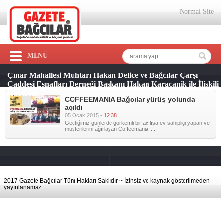
Normal Site
MENÜ
Çınar Mahallesi Muhtarı Hakan Delice ve Bağcılar Çarşı
Caddesi Esnafları Derneği Başkanı Hakan Karacanik ile İlişkili
Haberler
COFFEEMANIA Bağcılar yürüş yolunda
açıldı
05 Ocak 2015 -
12:38
Geçtiğimiz günlerde görkemli bir açılışa ev sahipliği yapan ve
müşterilerini ağırlayan Coffeemania’ ...
2017 Gazete Bağcılar Tüm Hakları Saklıdır ~ İzinsiz ve kaynak gösterilmeden
yayınlanamaz.