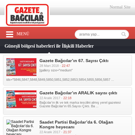
Normal Site
MENÜ
Güneşli bölgesi haberleri ile İlişkili Haberler
Gazete Bağcılar’ın 67. Sayısı Çıktı
28 Mart 2018 -
22:47
[gallery size="medium"
ids="5846,5847,5848,5849,5850,5851,5852,5853,5854,5855,5856,5857 ...
Gazete Bağcılar’ın ARALIK sayısı çıktı
22 Aralık 2017 -
22:18
Bağcılar’ın ilk ve tek marka tescilini almış yerel gazetesi
Gazete Bağcılar’ın 65.Sayısı Çıktı. Ba ...
Saadet Partisi Bağcılar’da 6. Olağan
Kongre heyecanı
22 Aralık 2017 -
21:37