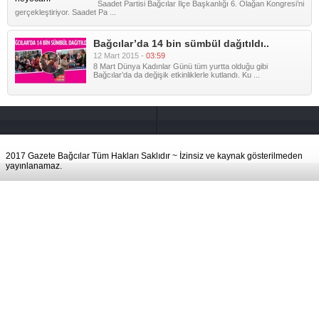
Saadet Partisi Bağcılar İlçe Başkanlığı 6. Olağan Kongresi’ni
gerçekleştiriyor. Saadet Pa ...
Bağcılar’da 14 bin sümbül dağıtıldı..
12 Mart 2015 -
03:59
8 Mart Dünya Kadınlar Günü tüm yurtta olduğu gibi
Bağcılar’da da değişik etkinliklerle kutlandı. Ku ...
2017 Gazete Bağcılar Tüm Hakları Saklıdır ~ İzinsiz ve kaynak gösterilmeden
yayınlanamaz.