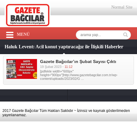
Normal Site
MENÜ
Haluk Levent: Acil konut yaptıracağız ile İlişkili Haberler
Gazete Bağcılar’ın Şubat Sayısı Çıktı
19 Şubat 2023 -
11:12
[pdfekle width="600px"
height="900px"]http://www.gazetebagcilar.com.tr/wp-
content/uploads/2023/02/G ...
2017 Gazete Bağcılar Tüm Hakları Saklıdır ~ İzinsiz ve kaynak gösterilmeden
yayınlanamaz.