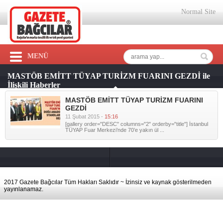
Normal Site
MENÜ
MASTÖB EMİTT TÜYAP TURİZM FUARINI GEZDİ ile
İlişkili Haberler
MASTÖB EMİTT TÜYAP TURİZM FUARINI
GEZDİ
11 Şubat 2015 -
15:16
[gallery order="DESC" columns="2" orderby="title"] İstanbul
TÜYAP Fuar Merkezi’nde 70’e yakın ül ...
2017 Gazete Bağcılar Tüm Hakları Saklıdır ~ İzinsiz ve kaynak gösterilmeden
yayınlanamaz.