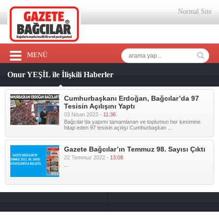
Normal Site
MENÜ
Onur YEŞİL ile İlişkili Haberler
Cumhurbaşkanı Erdoğan, Bağcılar’da 97
Tesisin Açılışını Yaptı
03 Nisan 2023 -
11:36
Bağcılar’da yapımı tamamlanan ve toplumun her kesimine
hitap eden 97 tesisin açılışı Cumhurbaşkan ...
Gazete Bağcılar’ın Temmuz 98. Sayısı Çıktı
22 Temmuz 2022 -
13:08
...