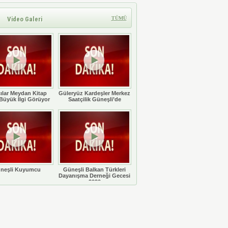
Video Galeri
TÜMÜ
ılar Meydan Kitap
Güleryüz Kardeşler Merkez
Büyük İlgi Görüyor
Saatçilik Güneşli’de
neşli Kuyumcu
Güneşli Balkan Türkleri
Dayanışma Derneği Gecesi
2020