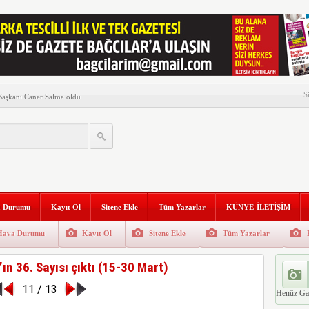
presse başladı
S
 Başkanı Caner Salma oldu
atandaşlarla buluştu
ısı Çıktı
ük yürüyüş!
n Millet Vekil Buluşması…
 Durumu
Kayıt Ol
Sitene Ekle
Tüm Yazarlar
KÜNYE-İLETİŞİM
anı Tüysüz, Filistin için
etti
Hava Durumu
Kayıt Ol
Sitene Ekle
Tüm Yazarlar
u sene Cumhuriyetin 100’üncü
ın 36. Sayısı çıktı (15-30 Mart)
11 / 13
yısı Çıktı
Henüz Ga