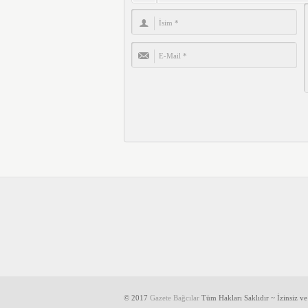
© 2017
Gazete Bağcılar
Tüm Hakları Saklıdır ~ İzinsiz v