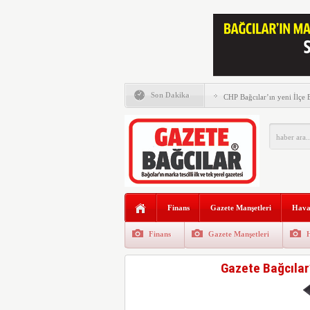
Memleket Partisi tam saha 
Son Dakika
CHP Bağcılar’ın yeni İlçe
Murat Kurum Bağcılar’da v
Gazete Bağcılar’ın 111. Say
Gazze ve şehitler için büy
Saadet Partisi Bağcılar’da
Finans
Gazete Manşetleri
Hava
AK Parti Bağcılar İlçe Başk
düzenlenen kermesi ziyaret 
Finans
Gazete Manşetleri
Bağcılar’da Dede Pilavı b
yılı için pişirildi
Gazete Bağcılar’
Gazete Bağcılar’ın Ekim Sa