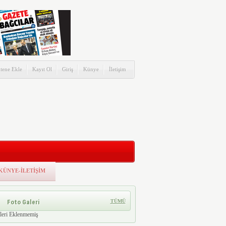
itene Ekle
Kayıt Ol
Giriş
Künye
İletişim
KÜNYE-İLETİŞİM
Foto Galeri
TÜMÜ
leri Eklenmemiş