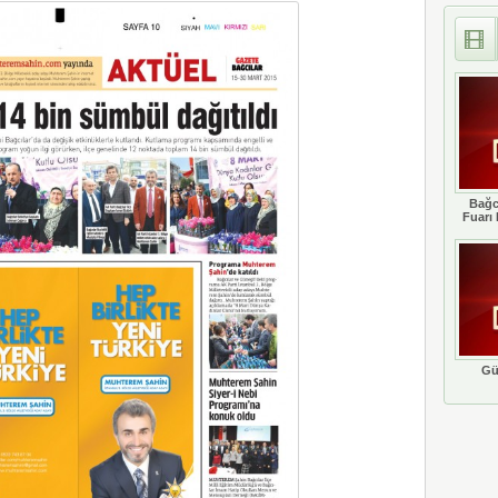
Bağc
Fuarı 
Gü