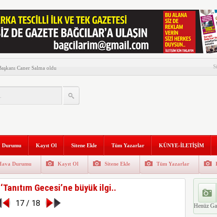
presse başladı
S
 Başkanı Caner Salma oldu
atandaşlarla buluştu
ısı Çıktı
ük yürüyüş!
n Millet Vekil Buluşması…
 Durumu
Kayıt Ol
Sitene Ekle
Tüm Yazarlar
KÜNYE-İLETİŞİM
anı Tüysüz, Filistin için
etti
Hava Durumu
Kayıt Ol
Sitene Ekle
Tüm Yazarlar
u sene Cumhuriyetin 100’üncü
‘Tanıtım Gecesi’ne büyük ilgi..
17 / 18
yısı Çıktı
Henüz Ga