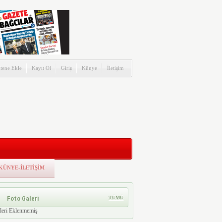
itene Ekle
Kayıt Ol
Giriş
Künye
İletişim
KÜNYE-İLETİŞİM
Foto Galeri
TÜMÜ
leri Eklenmemiş