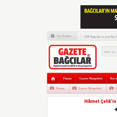
Memleket Partisi tam saha 
Son Dakika
CHP Bağcılar’ın yeni İlçe
Murat Kurum Bağcılar’da v
Gazete Bağcılar’ın 111. Say
Gazze ve şehitler için büy
Saadet Partisi Bağcılar’da
Finans
Gazete Manşetleri
Hava
AK Parti Bağcılar İlçe Başk
düzenlenen kermesi ziyaret 
Finans
Gazete Manşetleri
Bağcılar’da Dede Pilavı b
yılı için pişirildi
Hikmet Çelik’in 
Gazete Bağcılar’ın Ekim Sa