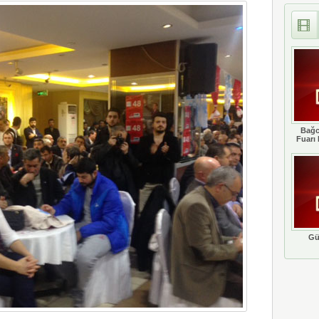
Bağc
Fuarı 
Gü