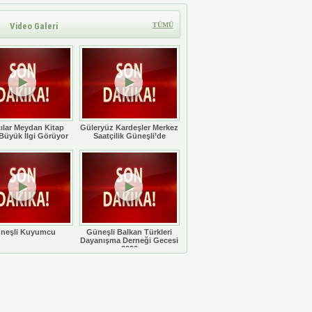
Video Galeri
TÜMÜ
ılar Meydan Kitap
Güleryüz Kardeşler Merkez
Büyük İlgi Görüyor
Saatçilik Güneşli’de
neşli Kuyumcu
Güneşli Balkan Türkleri
Dayanışma Derneği Gecesi
2020