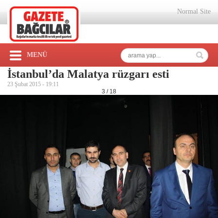
Normal Site
MENÜ
İstanbul’da Malatya rüzgarı esti
23 Şubat 2015 -
19:11
3 / 18