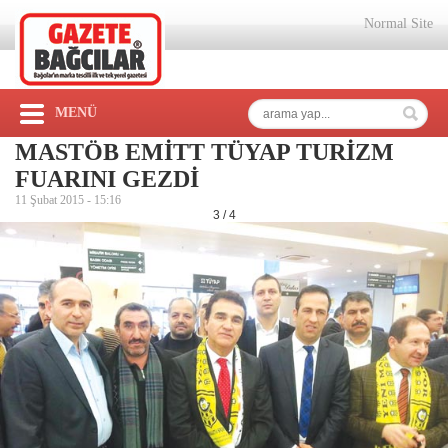
Normal Site
MENÜ
MASTÖB EMİTT TÜYAP TURİZM
FUARINI GEZDİ
11 Şubat 2015 -
15:16
3 / 4