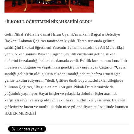
“İLKOKUL ÖĞRETMENİ NİKAH ŞAHİDİ OLDU”
Gelin Nihal Yıldız ile damat Harun Uyanık’ın nikahı Bağcılar Belediye
Başkanı Lokman Çağırıcı tarafından kıyıldı. Tören sırasında gelinin
şahitliğini ilkokul öğretmeni Yasemin Turhan, damadın da Ali Murat Ekşi
yaptı. Nikah sonrası Başkan Çağırıcı, evlilik cüzdanını geline, nikah
defterini imzalandığı kalemi de damada verdi. Evlilik kurumunun kutsal bir
müessese olduğunu ve yaşatılması gerektiğini vurgulayan Çağırıcı, “Çeyiz
sandığı gelinlerin olduğu için cüzdanı sandığında muhafaza etmesi için
geline takdim ediyorum. “dedi. Çiftlere ömür boyu mutluluklar dileğinde
bulunan Çağırıcı, “Bugün anlamlı bir gün. Nikah Dairelerimizde de
yoğunluk yaşanıyor. Hayat inişler ve çıkışlarla doludur. Eşler arasında
karşılıklı sevgi ve saygı olduğu vakit hayat mutlulukla yaşanıyor. Evlenen
çiftlerimize huzur ve mutluluk dolu nice yıllar diliyorum.” şeklinde konuştu.
HABER MERKEZİ