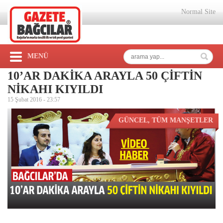
Normal Site
MENÜ
10’AR DAKİKA ARAYLA 50 ÇİFTİN
NİKAHI KIYILDI
15 Şubat 2016 -
23:57
GÜNCEL
,
TÜM MANŞETLER