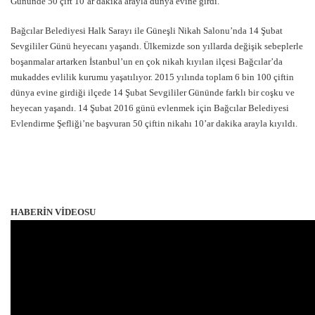
Gününde 50 çift 10’ar dakika arayla dünya evine girdi.
Bağcılar Belediyesi Halk Sarayı ile Güneşli Nikah Salonu’nda 14 Şubat
Sevgililer Günü heyecanı yaşandı. Ülkemizde son yıllarda değişik sebeplerle
boşanmalar artarken İstanbul’un en çok nikah kıyılan ilçesi Bağcılar’da
mukaddes evlilik kurumu yaşatılıyor. 2015 yılında toplam 6 bin 100 çiftin
dünya evine girdiği ilçede 14 Şubat Sevgililer Gününde farklı bir coşku ve
heyecan yaşandı. 14 Şubat 2016 günü evlenmek için Bağcılar Belediyesi
Evlendirme Şefliği’ne başvuran 50 çiftin nikahı 10’ar dakika arayla kıyıldı.
HABERİN VİDEOSU