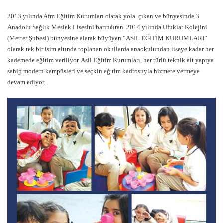
2013 yılında Afm Eğitim Kurumları olarak yola çıkan ve bünyesinde 3
Anadolu Sağlık Meslek Lisesini barındıran 2014 yılında Ufuklar Kolejini
(Merter Şubesi) bünyesine alarak büyüyen “ASİL EĞİTİM KURUMLARI”
olarak tek bir isim altında toplanan okullarda anaokulundan liseye kadar her
kademede eğitim veriliyor. Asil Eğitim Kurumları, her türlü teknik alt yapıya
sahip modern kampüsleri ve seçkin eğitim kadrosuyla hizmete vermeye
devam ediyor.