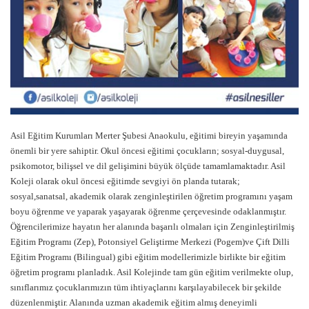
Asil Eğitim Kurumları Merter Şubesi Anaokulu, eğitimi bireyin yaşamında
önemli bir yere sahiptir. Okul öncesi eğitimi çocukların; sosyal-duygusal,
psikomotor, bilişsel ve dil gelişimini büyük ölçüde tamamlamaktadır. Asil
Koleji olarak okul öncesi eğitimde sevgiyi ön planda tutarak;
sosyal,sanatsal, akademik olarak zenginleştirilen öğretim programını yaşam
boyu öğrenme ve yaparak yaşayarak öğrenme çerçevesinde odaklanmıştır.
Öğrencilerimize hayatın her alanında başarılı olmaları için Zenginleştirilmiş
Eğitim Programı (Zep), Potonsiyel Geliştirme Merkezi (Pogem)ve Çift Dilli
Eğitim Programı (Bilingual) gibi eğitim modellerimizle birlikte bir eğitim
öğretim programı planladık. Asil Kolejinde tam gün eğitim verilmekte olup,
sınıflarımız çocuklarımızın tüm ihtiyaçlarını karşılayabilecek bir şekilde
düzenlenmiştir. Alanında uzman akademik eğitim almış deneyimli