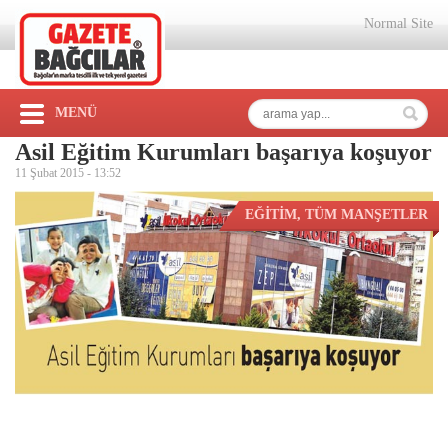
Normal Site
MENÜ
Asil Eğitim Kurumları başarıya koşuyor
11 Şubat 2015 -
13:52
EĞİTİM
,
TÜM MANŞETLER