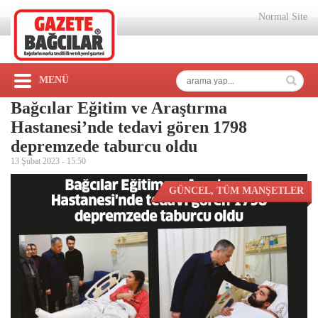
Normal Site
MENÜ
Bağcılar Eğitim ve Araştırma
Hastanesi’nde tedavi gören 1798
depremzede taburcu oldu
13 Şubat 2023 -
15:50
GÜNCEL
,
TÜM MANŞETLER