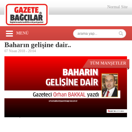
Normal Site
MENÜ
Baharın gelişine dair..
07 Nisan 2018 -
20:04
TÜM MANŞETLER