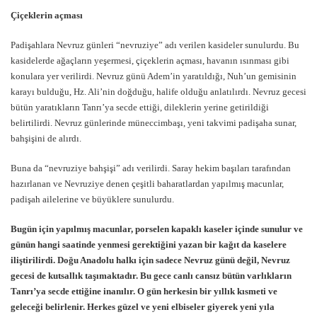
Çiçeklerin açması
Padişahlara Nevruz günleri “nevruziye” adı verilen kasideler sunulurdu. Bu
kasidelerde ağaçların yeşermesi, çiçeklerin açması, havanın ısınması gibi
konulara yer verilirdi. Nevruz günü Adem’in yaratıldığı, Nuh’un gemisinin
karayı bulduğu, Hz. Ali’nin doğduğu, halife olduğu anlatılırdı. Nevruz gecesi
bütün yaratıkların Tanrı’ya secde ettiği, dileklerin yerine getirildiği
belirtilirdi. Nevruz günlerinde müneccimbaşı, yeni takvimi padişaha sunar,
bahşişini de alırdı.
Buna da “nevruziye bahşişi” adı verilirdi. Saray hekim başıları tarafından
hazırlanan ve Nevruziye denen çeşitli baharatlardan yapılmış macunlar,
padişah ailelerine ve büyüklere sunulurdu.
Bugün için yapılmış macunlar, porselen kapaklı kaseler içinde sunulur ve
günün hangi saatinde yenmesi gerektiğini yazan bir kağıt da kaselere
iliştirilirdi. Doğu Anadolu halkı için sadece Nevruz günü değil, Nevruz
gecesi de kutsallık taşımaktadır. Bu gece canlı cansız bütün varlıkların
Tanrı’ya secde ettiğine inanılır. O gün herkesin bir yıllık kısmeti ve
geleceği belirlenir. Herkes güzel ve yeni elbiseler giyerek yeni yıla