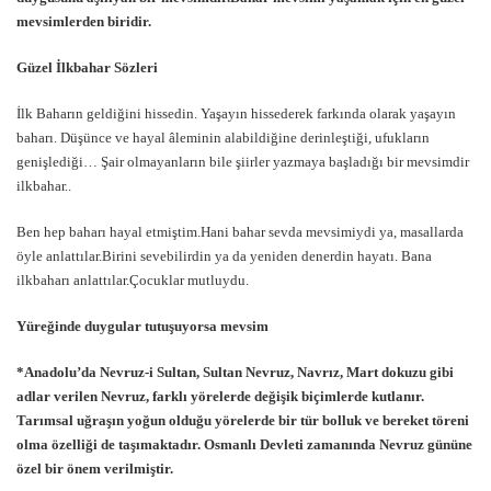
mevsimlerden biridir.
Güzel İlkbahar Sözleri
İlk Baharın geldiğini hissedin. Yaşayın hissederek farkında olarak yaşayın
baharı. Düşünce ve hayal âleminin alabildiğine derinleştiği, ufukların
genişlediği… Şair olmayanların bile şiirler yazmaya başladığı bir mevsimdir
ilkbahar..
Ben hep baharı hayal etmiştim.Hani bahar sevda mevsimiydi ya, masallarda
öyle anlattılar.Birini sevebilirdin ya da yeniden denerdin hayatı. Bana
ilkbaharı anlattılar.Çocuklar mutluydu.
Yüreğinde duygular tutuşuyorsa mevsim
*Anadolu’da Nevruz-i Sultan, Sultan Nevruz, Navrız, Mart dokuzu gibi
adlar verilen Nevruz, farklı yörelerde değişik biçimlerde kutlanır.
Tarımsal uğraşın yoğun olduğu yörelerde bir tür bolluk ve bereket töreni
olma özelliği de taşımaktadır. Osmanlı Devleti zamanında Nevruz gününe
özel bir önem verilmiştir.