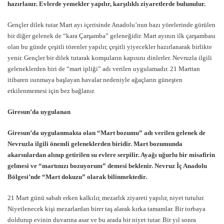
hazırlanır. Evlerde yemekler yapılır, karşılıklı ziyaretlerde bulunulur.
Gençler dilek tutar Mart ayı içerisinde Anadolu’nun bazı yörelerinde görülen
bir diğer gelenek de “kara Çarşamba” geleneğidir. Mart ayının ilk çarşambası
olan bu günde çeşitli törenler yapılır, çeşitli yiyecekler hazırlanarak birlikte
yenir. Gençler bir dilek tutarak komşuların kapısını dinlerler. Nevruzla ilgili
geleneklerden biri de “mart ipliği” adı verilen uygulamadır. 21 Marttan
itibaren ısınmaya başlayan havalar nedeniyle ağaçların güneşten
etkilenmemesi için bez bağlanır.
Giresun’da uygulanan
Giresun’da uygulanmakta olan “Mart bozumu” adı verilen gelenek de
Nevruzla ilgili önemli geleneklerden biridir. Mart bozumunda
akarsulardan alınıp getirilen su evlere serpilir. Ayağı uğurlu bir misafirin
gelmesi ve “martınızı bozuyorum” demesi beklenir. Nevruz İç Anadolu
Bölgesi’nde “Mart dokuzu” olarak bilinmektedir.
21 Mart günü sabah erken kalkılır, mezarlık ziyareti yapılır, niyet tutulur.
Niyetlenecek kişi mezarlardan birer taş alarak kırka tamamlar. Bir torbaya
doldurup evinin duvarına asar ve bu arada bir niyet tutar. Bir yıl sonra