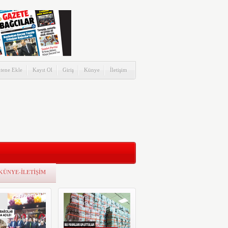
itene Ekle
Kayıt Ol
Giriş
Künye
İletişim
KÜNYE-İLETİŞİM