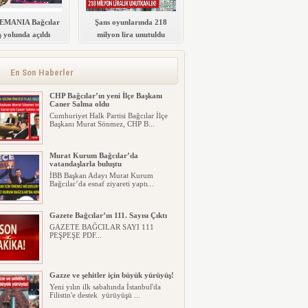
MANIA Bağcılar
Şans oyunlarında 218
 yolunda açıldı
milyon lira unutuldu
Memleket Partisi tam saha presse
başladı
Memleket Partisi Bağcılar Belediye
Başkan Adayı Bülent Uygur saha...
En Son Haberler
CHP Bağcılar’ın yeni İlçe Başkanı
Caner Salma oldu
Cumhuriyet Halk Partisi Bağcılar İlçe
Başkanı Murat Sönmez, CHP B...
Murat Kurum Bağcılar’da
vatandaşlarla buluştu
İBB Başkan Adayı Murat Kurum
Bağcılar’da esnaf ziyareti yaptı...
Gazete Bağcılar’ın 111. Sayısı Çıktı
GAZETE BAĞCILAR SAYI 111
PEŞPEŞE PDF...
Gazze ve şehitler için büyük yürüyüş!
Yeni yılın ilk sabahında İstanbul'da
Filistin'e destek yürüyüşü ...