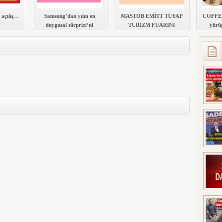
 açılış…
Samsung’dan yılın en
MASTÖB EMİTT TÜYAP
COFFEE
duygusal sürprizi’ni
TURİZM FUARINI
yürüş
Bağcılar’da çekti.
GEZDİ