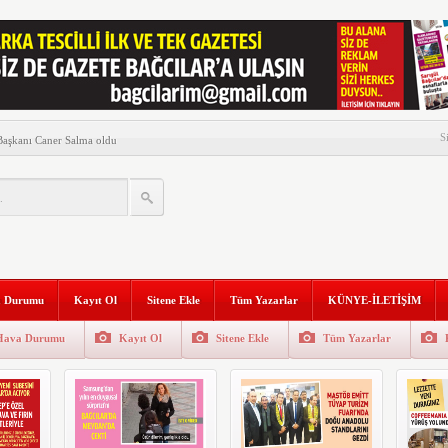
presse başladı
S
 Başkanı Caner Salma oldu
atandaşlarla buluştu
ısı Çıktı
ük yürüyüş!
n Millet Vekil Buluşması…
 Durumu
Kayıt Ol
Sitene Ekle
Tüm Yazarlar
KÜNYE-İLETİŞİM
anı Tüysüz, Filistin için
etti
Hava Durumu
Kayıt Ol
Sitene Ekle
Tüm Yazarlar
u sene Cumhuriyetin 100’üncü
yısı Çıktı