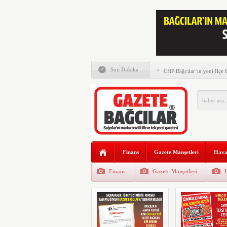
Memleket Partisi tam saha 
Son Dakika
CHP Bağcılar’ın yeni İlçe
Murat Kurum Bağcılar’da v
Gazete Bağcılar’ın 111. Say
Gazze ve şehitler için büy
Saadet Partisi Bağcılar’da
Finans
Gazete Manşetleri
Hava
AK Parti Bağcılar İlçe Başk
düzenlenen kermesi ziyaret 
Finans
Gazete Manşetleri
Bağcılar’da Dede Pilavı b
yılı için pişirildi
Gazete Bağcılar’ın Ekim Sa